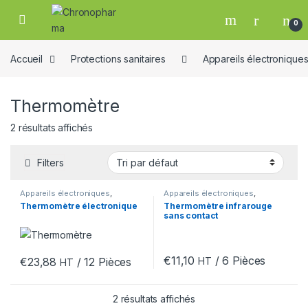
Skip to navigation
Skip to content
0
19
Accueil
Protections sanitaires
Appareils électronique
Thermomètre
2 résultats affichés
Filters
Appareils électroniques
,
Appareils électroniques
,
e
Protections sanitaires
,
Protections sanitaires
,
Thermomètre électronique
Thermomètre infrarouge
Thermomètre
Thermomètre
sans contact
€
11,10
/ 6 Pièces
€
23,88
/ 12 Pièces
HT
HT
2 résultats affichés