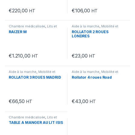
€
220,00
€
106,00
HT
HT
Chambre médicalisée
,
Lits et
Aide à la marche
,
Mobilité et
tables de lit
,
Mobilité et handicap
handicap
,
Rollators
RAIZER M
ROLLATOR 2 ROUES
LONDRES
€
1.210,00
€
23,00
HT
HT
Aide à la marche
,
Mobilité et
Aide à la marche
,
Mobilité et
handicap
,
Rollators
handicap
,
Rollators
ROLLATOR 3 ROUES MADRID
Rollator 4 roues Road
€
66,50
€
43,00
HT
HT
Chambre médicalisée
,
Lits et
tables de lit
,
Mobilité et handicap
TABLE A MANGER AU LIT ISIS