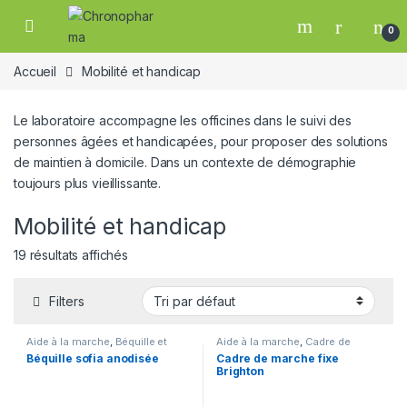
Skip to navigation
Skip to content
0
19
Accueil
Mobilité et handicap
Le laboratoire accompagne les officines dans le suivi des
personnes âgées et handicapées, pour proposer des solutions
de maintien à domicile. Dans un contexte de démographie
toujours plus vieillissante.
Mobilité et handicap
19 résultats affichés
e
Filters
Aide à la marche
,
Béquille et
Aide à la marche
,
Cadre de
Cannes
,
Mobilité et handicap
marche
,
Mobilité et handicap
Béquille sofia anodisée
Cadre de marche fixe
Brighton