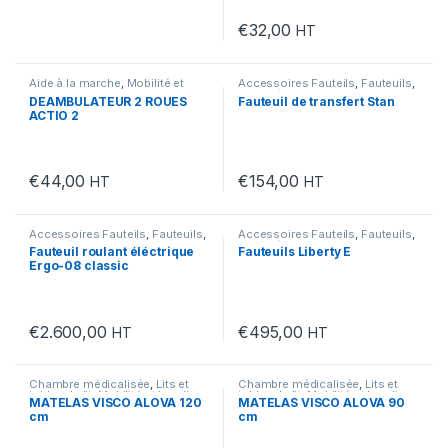
€
32,00
HT
Aide à la marche
,
Mobilité et
Accessoires Fauteils
,
Fauteuils
,
handicap
,
Rollators
Mobilité et handicap
DEAMBULATEUR 2 ROUES
Fauteuil de transfert Stan
ACTIO 2
€
44,00
€
154,00
HT
HT
Accessoires Fauteils
,
Fauteuils
,
Accessoires Fauteils
,
Fauteuils
,
Mobilité et handicap
Mobilité et handicap
Fauteuil roulant éléctrique
Fauteuils Liberty E
Ergo-08 classic
€
2.600,00
€
495,00
HT
HT
Chambre médicalisée
,
Lits et
Chambre médicalisée
,
Lits et
tables de lit
,
Mobilité et handicap
tables de lit
,
Mobilité et handicap
MATELAS VISCO ALOVA 120
MATELAS VISCO ALOVA 90
cm
cm