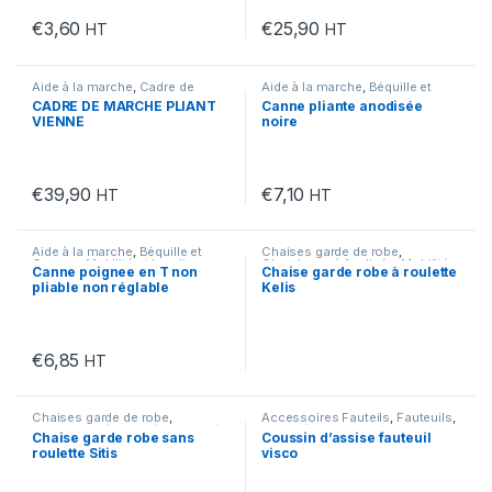
€
3,60
€
25,90
HT
HT
Aide à la marche
,
Cadre de
Aide à la marche
,
Béquille et
marche
,
Mobilité et handicap
Cannes
,
Mobilité et handicap
CADRE DE MARCHE PLIANT
Canne pliante anodisée
VIENNE
noire
€
39,90
€
7,10
HT
HT
Aide à la marche
,
Béquille et
Chaises garde de robe
,
Cannes
,
Mobilité et handicap
Chambre médicalisée
,
Mobilité
Canne poignee en T non
Chaise garde robe à roulette
et handicap
pliable non réglable
Kelis
€
6,85
HT
Chaises garde de robe
,
Accessoires Fauteils
,
Fauteuils
,
Chambre médicalisée
,
Mobilité
Mobilité et handicap
Chaise garde robe sans
Coussin d’assise fauteuil
et handicap
roulette Sitis
visco