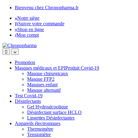
Skip
Skip
Bienvenu chez Chronopharma.fr
to
to
Notre siège
navigation
content
Suivre votre commande
Shop en ligne
Mon compt
Promotion
Masques médicaux et EPIProduit Covid-19
Masque chirurgicaux
Masque FFP2
Masques enfant
Masque alternatif
Test Covid-19
Désinfectants
Gel Hydroalcoolique
Désinfectant surface HCLO
Lingettes Désinfectantes
Appareils électroniques
Thermomètre
Tensiomètre