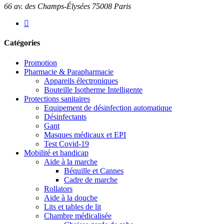
66 av. des Champs-Élysées 75008 Paris
Catégories
Promotion
Pharmacie & Parapharmacie
Appareils électroniques
Bouteille Isotherme Intelligente
Protections sanitaires
Equipement de désinfection automatique
Désinfectants
Gant
Masques médicaux et EPI
Test Covid-19
Mobilité et handicap
Aide à la marche
Béquille et Cannes
Cadre de marche
Rollators
Aide à la douche
Lits et tables de lit
Chambre médicalisée