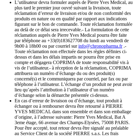
L’utilisateur devra formuler auprès de Pierre Yves Medical, au
plus tard le premier jour ouvré suivant la livraison, toute
réclamation d’erreur de livraison et/ou de non conformité des
produits en nature ou en qualité par rapport aux indications
figurant sur le bon de commande. Toute réclamation formulée
au delà de ce délai sera irrecevable.- La formulation de cette
réclamation auprès de Pierre Yves Medical pourra être faite
par téléphone au +33(0)183627708 du lundi au vendredi de
9h00 à 18h00 ou par courriel sur
info@chronopharma.fr
.-
Toute réclamation non effectuée dans les règles définies ci-
dessus et dans les délais impartis ne pourra être prise en
compte et dégagera COPRIMA de toute responsabilité vis à
vis de l’utilisateur.- à réception de la réclamation, COPRIMA
attribuera un numéro d’échange du ou des produit(s)
concerné(s) et le communiquera par courriel, par fax ou par
téléphone à l’utilisateur. L’échange d’un produit ne peut avoir
lieu qu’après l’attribution à l’utilisateur d’un numéro
d’échange selon la démarche présentée ci-dessus.
En cas d’erreur de livraison ou d’échange, tout produit à
échanger ou à rembourser devra être retourné à PIERRE
YVES MEDICAL dans son ensemble et dans son emballage
d’origine, à l’adresse suivante: Pierre Yves Medical, Bat A
3eme étage, 66 avenue des Champs-Elysées, 75008 PARIS.
Pour être accepté, tout retour devra être signalé au préalable
au Service Client de la société PIERRE s.a.s. Les frais