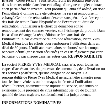
Elysées, 75008 PARIS. Seuls seront repris les produits renvoyés
dans leur ensemble, dans leur emballage d’origine complet et intact,
et en parfait état de revente. Tout produit qui aura été abîmé, ou dont
l’emballage d’origine aura été détérioré, ne sera ni remboursé ni
échangé.Ce droit de rétractation s’exerce sans pénalité, à l’exception
des frais de retour. Dans l’hypothèse de l’exercice du droit de
rétractation, l’utilisateur a le choix de demander soit le
remboursement des sommes versées, soit l’échange du produit. Dans
le cas d’un échange, la réexpédition se fera aux frais de
l’utilisateur.En cas d’exercice du droit de rétractation, Pierre Yves
Medical fera tous les efforts pour rembourser l’utilisateur dans un
délai de 30 jours. L’utilisateur sera alors remboursé sur le compte
bancaire débité (transaction sécurisée) en cas de règlement par carte
bancaire, ou par chèque dans les autres cas.
RESPONSABILITE
La société PIERRE YVES MEDICAL s.a.s. n’a, pour toutes les
étapes d’accès au site, du processus de commande, de la livraison ou
des services postérieurs, qu’une obligation de moyen. La
responsabilité de Pierre Yves Medical ne saurait être engagée pour
tous les inconvénients ou dommages inhérents à l’utilisation du
réseau Internet, notamment une rupture du service, une intrusion
extérieure ou la présence de virus informatiques, ou de tout fait
qualifié de force majeure, conformément à la jurisprudence.
INFORMATIONS NOMINATIVES