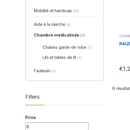
Mobilité et handicap
(19)
Aide à la marche
(9)
Chambre médicalisée
(6)
Chamb
tables 
handi
RAIZ
Chaises garde de robe
(2)
Lits et tables de lit
(4)
€
1.
Fauteuils
(4)
6 résultat
Filters
Price