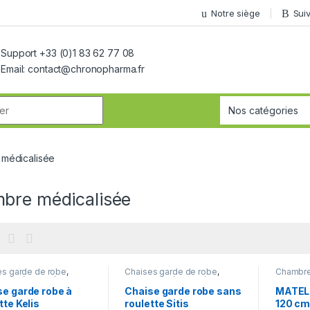
Notre siège
Sui
Support +33 (0)1 83 62 77 08
Email: contact@chronopharma.fr
r:
médicalisée
bre médicalisée
es garde de robe
,
Chaises garde de robe
,
Chambre
re médicalisée
,
Chambre médicalisée
,
tables de
té et handicap
Mobilité et handicap
handica
se garde robe à
Chaise garde robe sans
MATEL
tte Kelis
roulette Sitis
120 c