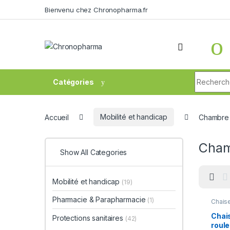
Skip to navigation
Skip to content
Bienvenu chez Chronopharma.fr
Search fo
Catégories
Accueil
Mobilité et handicap
Chambre 
Cham
Show All Categories
Mobilité et handicap
(19)
Pharmacie & Parapharmacie
(1)
Chais
Chamb
Mobili
Chai
Protections sanitaires
(42)
roule