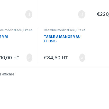
€
220
re médicalisée
,
Lits et
Chambre médicalisée
,
Lits et
de lit
,
Mobilité et
tables de lit
,
Mobilité et
cap
handicap
ER M
TABLE A MANGER AU
LIT ISIS
210,00
€
34,50
HT
HT
s affichés