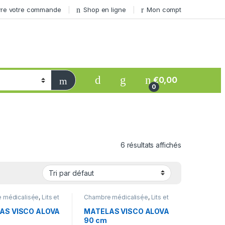
vre votre commande
Shop en ligne
Mon compt
€
0,00
0
6 résultats affichés
 médicalisée
,
Lits et
Chambre médicalisée
,
Lits et
 lit
,
Mobilité et
tables de lit
,
Mobilité et
p
handicap
AS VISCO ALOVA
MATELAS VISCO ALOVA
m
90 cm