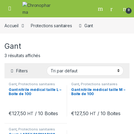
Skip to navigation
Skip to content
0
19
Accueil
Protections sanitaires
Gant
Gant
3 résultats affichés
Filters
Gant
,
Protections sanitaires
Gant
,
Protections sanitaires
e
Gant nitrile médical taille L –
Gant nitrile médical taille M –
Boite de 100
Boite de 100
€
127,50
/ 10 Boites
€
127,50
/ 10 Boites
HT
HT
Gant
,
Protections sanitaires