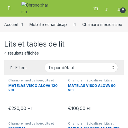
Skip to navigation
Skip to content
0
19
Accueil
Mobilité et handicap
Chambre médicalisée
Lits et tables de lit
4 résultats affichés
Filters
Chambre médicalisée
,
Lits et
Chambre médicalisée
,
Lits et
e
tables de lit
,
Mobilité et handicap
tables de lit
,
Mobilité et handicap
MATELAS VISCO ALOVA 120
MATELAS VISCO ALOVA 90
cm
cm
€
220,00
€
106,00
HT
HT
Chambre médicalisée
,
Lits et
Chambre médicalisée
,
Lits et
tables de lit
,
Mobilité et handicap
tables de lit
,
Mobilité et handicap